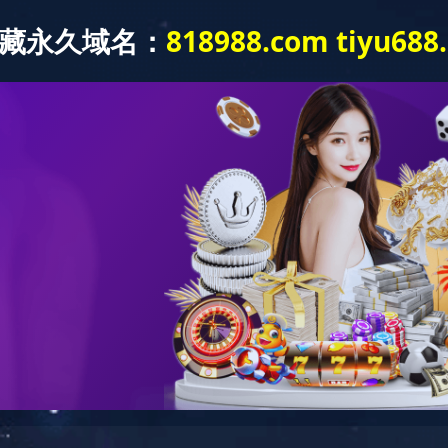
中国)官方网站
方网站、烘干机、除尘器、高温沸腾炉等成套设备
展示
新闻动态
案例展示
荣誉