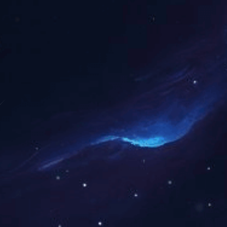
全国咨询热线
137-7018-5466
世界杯竞猜(中国)官方网站
销售热线一：0515-88284200
13770185466（张先生）
销售电话二：0515-83271516
13270038567 （赵女士）
烘干机
销售热线三：0515-88284300
15961990277（周先生）
售后热线：0515-82330466
13851157155（陈先生）
QQ：2197697731/1430122773
邮箱：yctc88@126.com
地址：江苏省盐城市亭湖工业园
同心路