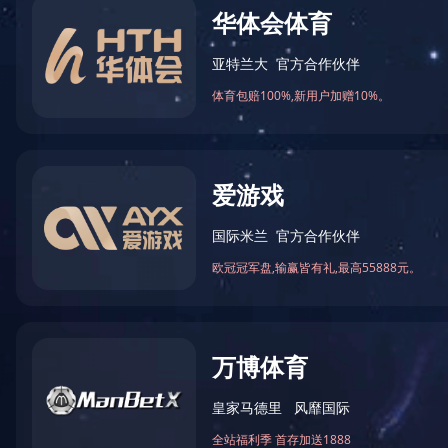
产品展示
产品展示
PRODUCT
分选、分级、粉磨类
烘干、干燥、热风炉类
除尘、收尘、集尘类