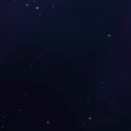
世界杯竞猜(
快捷导航
SHORTCUT MENU
销
网站首页
公司简介
销
产品展示
新闻动态
销
案例展示
荣誉资质
售
视频中心
世界杯竞
地