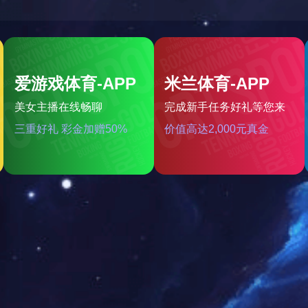
+
中国)官方网站
世界杯竞猜(中国)官方网站
+
单筒烘干机