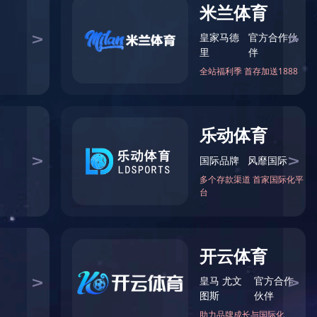
当前位置：
首页
>>
产品展示