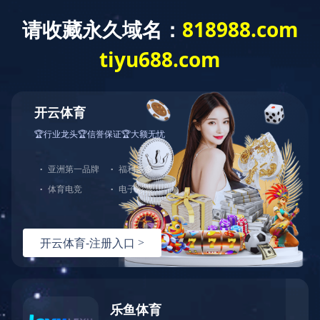
您好，欢迎访问世界杯竞猜(中国)官方网站网站！
世界杯竞猜(中国
产品包括世界杯竞猜(中国)官方网站、
网站首页
公司简介
产品展示
世界杯竞猜(中国)官方网站