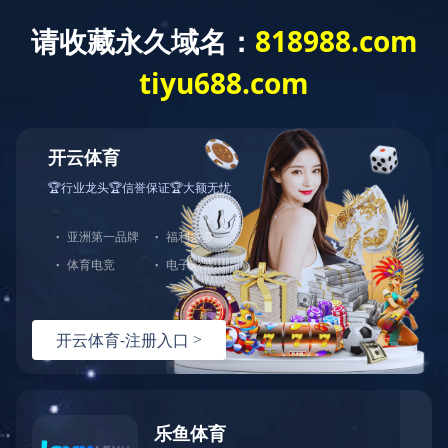
您好，欢迎访问世界杯竞猜(中国)官方网站网站！
世界杯竞猜(中国
产品包括世界杯竞猜(中国)官方网站、
网站首页
公司简介
产品展示
世界杯竞猜(中国)官方网站