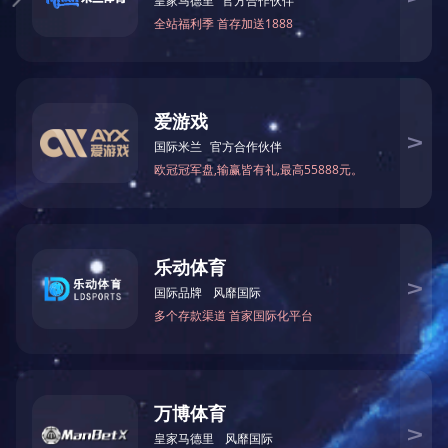
燃烧器、点火器
间接加热立式回转式烘干机
配件
脱硫、脱硝类
沸腾炉
输送设备
世界杯竞猜(中国)官方网站
contact us