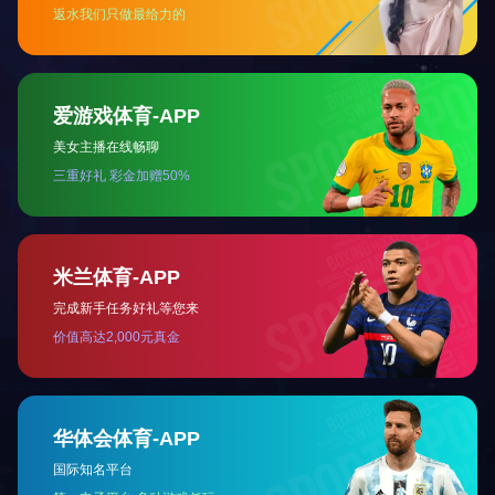
快捷导航
世界杯竞猜
SHORTCUT MENU
销售热线（一）：0
网站首页
公司简介
销售电话（二）：0
产品展示
新闻动态
销售热线（三）：0
案例展示
荣誉资质
售后热线：0515
视频中心
世界杯竞
地址：江苏省
猜(中国)
官方网站
Copyright 2020 世界杯竞猜(中国)官方
中欧官方端网站登录入口
|
球速官方网站
|
江南官方站网页版登录入口
|